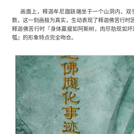
画面上，释迦牟尼跏趺端坐于一个山洞内，双
数，这一刻画极为真实，生动表现了释迦佛苦行时
释迦佛苦行时『身体羸瘦如阿斯树，肉尽肋现如坏
瓠』的形象特点完全吻合。