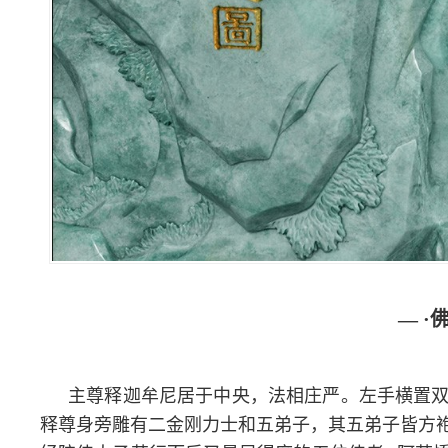
— ·
主尊释迦牟尼居于中央，法相庄严。左手横置
释尊身旁雕有二金刚力士和五弟子，其五弟子皆方