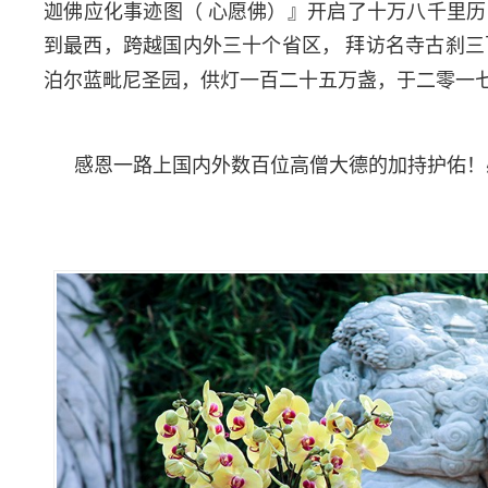
迦佛应化事迹图（
心愿佛）』开启了十万八千里历
到最西，跨越国内外三十个省区，
拜访名寺古刹三
泊尔蓝毗尼圣园，供灯一百二十五万盏，于二零一
感恩一路上国内外数百位高僧大德的加持护佑！