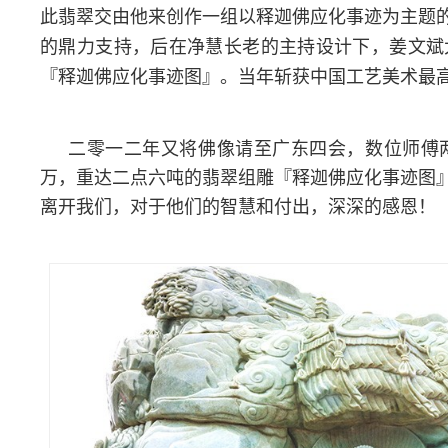
此翡翠交由他来创作一组以释迦佛应化事迹为主题
的鼎力支持，后在净慧长老的主持设计下，姜文斌
『释迦佛应化事迹图』。当年斩获中国工艺美术最
二零一二年又将佛像请至广东四会，数位师傅
万，重达二点六吨的翡翠组雕『释迦佛应化事迹图
离开我们，对于他们的智慧和付出，深深的感恩！