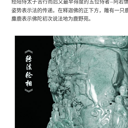
经陪侍太子苦行而后又最早得度的五位侍者
阿若
—
姿势表示法的传递。在释迦佛的正下方，雕有一只
麋鹿表示佛陀初次说法地为鹿野苑。