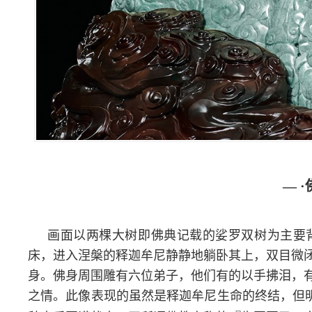
— 
画面以两棵大树即佛典记载的娑罗双树为主要
床，进入涅槃的释迦牟尼静静地躺卧其上，双目微
身。佛身周围雕有六位弟子，他们有的以手拂泪，
之情。
此像表现的虽然是释迦牟尼生命的终结，但