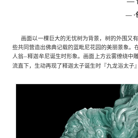
—
— 
画面以一棵巨大的无忧树为背景，树的外围又
些共同营造出佛典记载的蓝毗尼花园的美丽景象。
人翁
释迦牟尼诞生时形象。
画面上方云雾缭绕中
—
流直下，生动再现了释迦太子诞生时『九龙浴太子