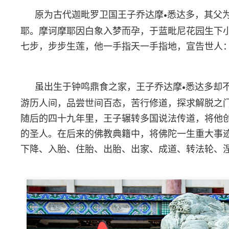
原为古代迦毗罗卫国王子乔达摩
悉达多，其父
•
耶。摩诃摩耶因白象入梦而孕，于蓝毗尼花园生下
七步，步步生莲，他一手指天一手指地，宣告世人
虽出生于钟鸣鼎食之家，王子乔达摩
悉达多却
•
游历人间，品尝世间百态，苦行修道，探求解脱之
随后的四十九年里，王子辗转多国说法传道，将他
的圣人。在后来的佛教典籍中，将佛陀一生重大事
下降、入胎、住胎、出胎、出家、成道、转法轮、