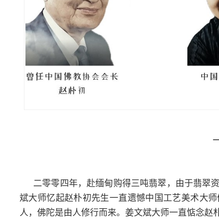
二零零四年，赴缅甸购得三吨翡翠，由于翡翠
斌大师忆起赵朴初先生一直遗憾中国工艺美术大师
人，佛陀是由人修行而来。姜文斌大师一直惦念赵