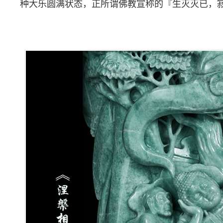
种大乐圆满状态，正所谓佛教宣称的『生灭灭已，