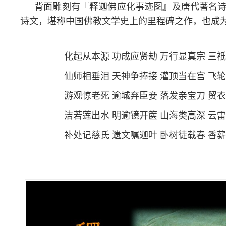
背面雕刻有『释迦佛应化事迹图』及唐代著名
诗文，堪称中国佛教文学史上的里程碑之作，也成
化起从本源 功成应贤劫 万行显真宗 三祇
仙师相垂泪 天神争捧接 灌顶当在宫 飞轮
游观惊老死 逾城弃臣妾 落发亲宝刀 贸衣
洁若莲出水 明逾镜开箧 山海类高深 云雷
补处记慈氏 遗文嘱迦叶 卧树徒载春 香薪